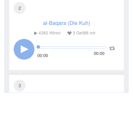
2
al-Baqara (Die Kuh)
4382
Hören
3
Gefällt mir
00:00
00:00
3
Āl ʿImrān (Die Sippe Imrans)
3325
Hören
1
Gefällt mir
00:00
00:00