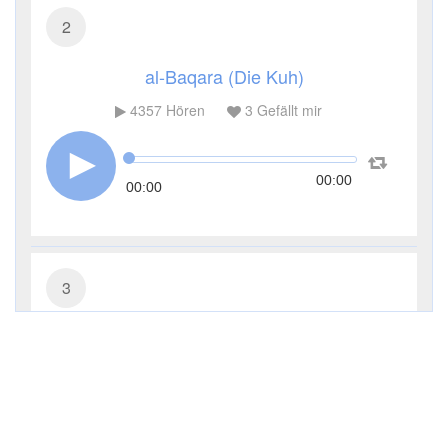
2
al-Baqara (Die Kuh)
4357
Hören
3
Gefällt mir
00:00
00:00
3
Āl ʿImrān (Die Sippe Imrans)
3317
Hören
1
Gefällt mir
00:00
00:00