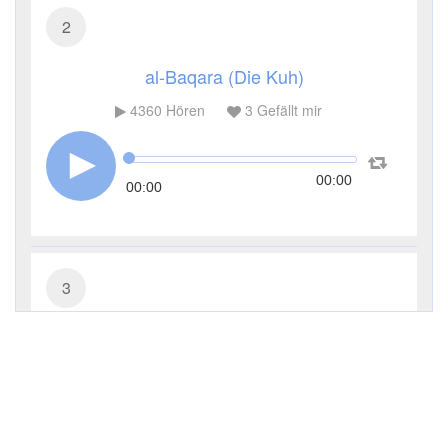
2
al-Baqara (Die Kuh)
4360
Hören
3
Gefällt mir
00:00
00:00
3
Āl ʿImrān (Die Sippe Imrans)
3317
Hören
1
Gefällt mir
00:00
00:00