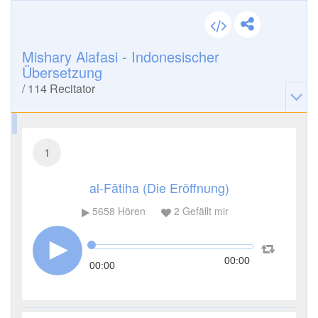
Mishary Alafasi - Indonesischer
Übersetzung
/
114
Recitator
1
al-Fātiha (Die Eröffnung)
5658
Hören
2
Gefällt mir
00:00
00:00