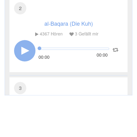
2
al-Baqara (Die Kuh)
4367
Hören
3
Gefällt mir
00:00
00:00
3
Āl ʿImrān (Die Sippe Imrans)
3317
Hören
1
Gefällt mir
00:00
00:00