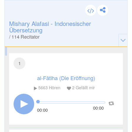
Mishary Alafasi - Indonesischer
Übersetzung
/
114
Recitator
1
al-Fātiha (Die Eröffnung)
5663
Hören
2
Gefällt mir
00:00
00:00