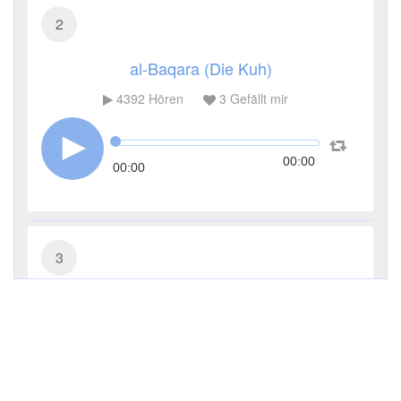
2
al-Baqara (Die Kuh)
4392
Hören
3
Gefällt mir
00:00
00:00
3
Āl ʿImrān (Die Sippe Imrans)
3329
Hören
1
Gefällt mir
00:00
00:00