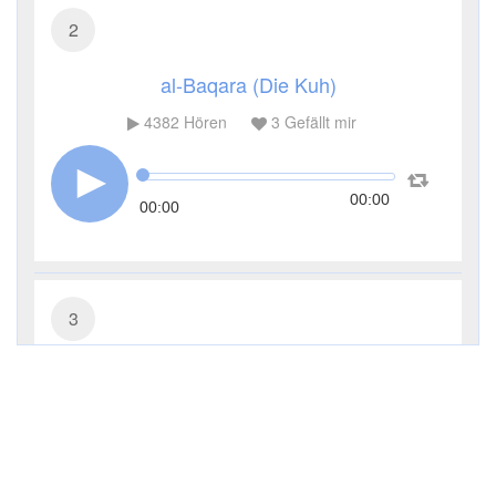
2
al-Baqara (Die Kuh)
4382
Hören
3
Gefällt mir
00:00
00:00
3
Āl ʿImrān (Die Sippe Imrans)
3325
Hören
1
Gefällt mir
00:00
00:00