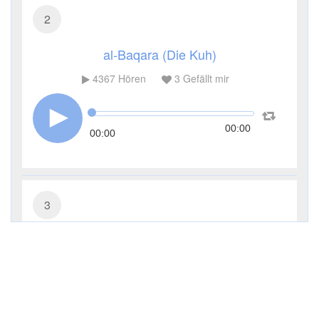
2
al-Baqara (Die Kuh)
4367
Hören
3
Gefällt mir
00:00
00:00
3
Āl ʿImrān (Die Sippe Imrans)
3317
Hören
1
Gefällt mir
00:00
00:00