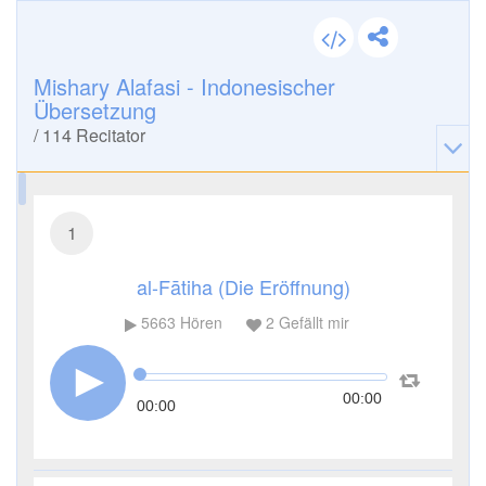
Mishary Alafasi - Indonesischer
Übersetzung
/
114
Recitator
1
al-Fātiha (Die Eröffnung)
5663
Hören
2
Gefällt mir
00:00
00:00