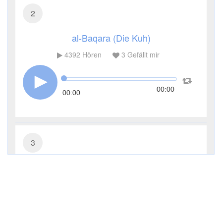
2
al-Baqara (Die Kuh)
4392
Hören
3
Gefällt mir
00:00
00:00
3
Āl ʿImrān (Die Sippe Imrans)
3329
Hören
1
Gefällt mir
00:00
00:00