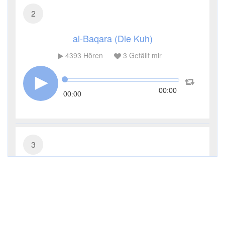
2
al-Baqara (Die Kuh)
4393
Hören
3
Gefällt mir
00:00
00:00
3
Āl ʿImrān (Die Sippe Imrans)
3330
Hören
1
Gefällt mir
00:00
00:00