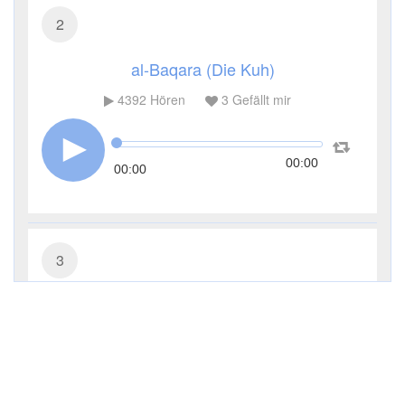
2
al-Baqara (Die Kuh)
4392
Hören
3
Gefällt mir
00:00
00:00
3
Āl ʿImrān (Die Sippe Imrans)
3329
Hören
1
Gefällt mir
00:00
00:00