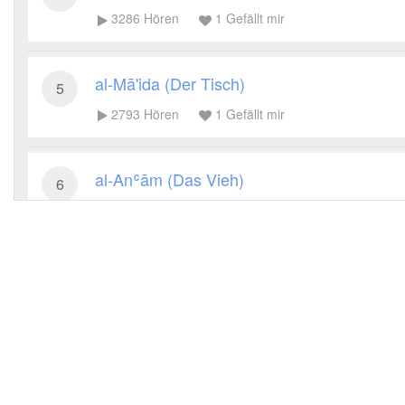
3286
Hören
1
Gefällt mir
al-Mā'ida (Der Tisch)
5
2793
Hören
1
Gefällt mir
al-Anʿām (Das Vieh)
6
2864
Hören
1
Gefällt mir
al-Aʿrāf (Die Höhen)
7
3161
Hören
1
Gefällt mir
al-Anfāl (Die Beute)
8
3793
Hören
1
Gefällt mir