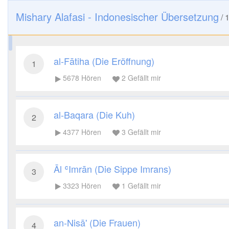
Mishary Alafasi - Indonesischer Übersetzung
/
al-Fātiha (Die Eröffnung)
1
5678
Hören
2
Gefällt mir
al-Baqara (Die Kuh)
2
4377
Hören
3
Gefällt mir
Āl ʿImrān (Die Sippe Imrans)
3
3323
Hören
1
Gefällt mir
an-Nisā' (Die Frauen)
4