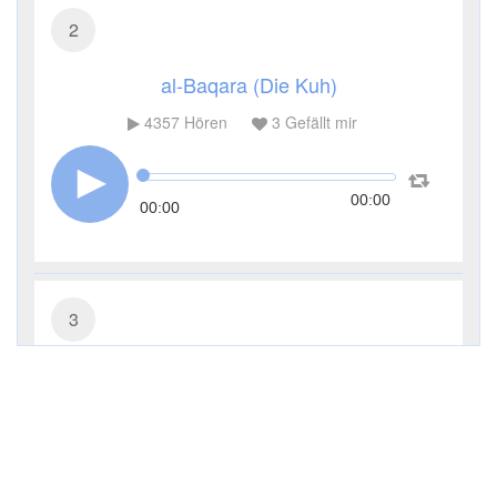
2
al-Baqara (Die Kuh)
4357
Hören
3
Gefällt mir
00:00
00:00
3
Āl ʿImrān (Die Sippe Imrans)
3317
Hören
1
Gefällt mir
00:00
00:00