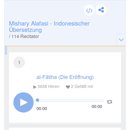
Mishary Alafasi - Indonesischer
Übersetzung
/
114
Recitator
1
al-Fātiha (Die Eröffnung)
5658
Hören
2
Gefällt mir
00:00
00:00