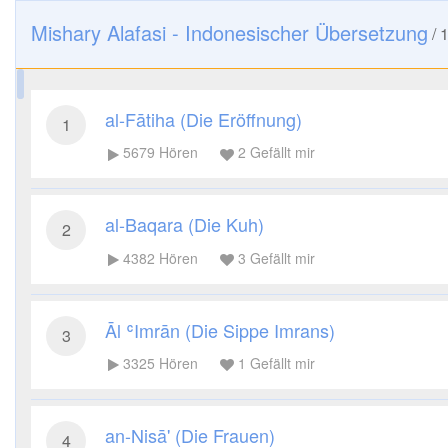
Mishary Alafasi - Indonesischer Übersetzung
/
al-Fātiha (Die Eröffnung)
1
5679
Hören
2
Gefällt mir
al-Baqara (Die Kuh)
2
4382
Hören
3
Gefällt mir
Āl ʿImrān (Die Sippe Imrans)
3
3325
Hören
1
Gefällt mir
an-Nisā' (Die Frauen)
4