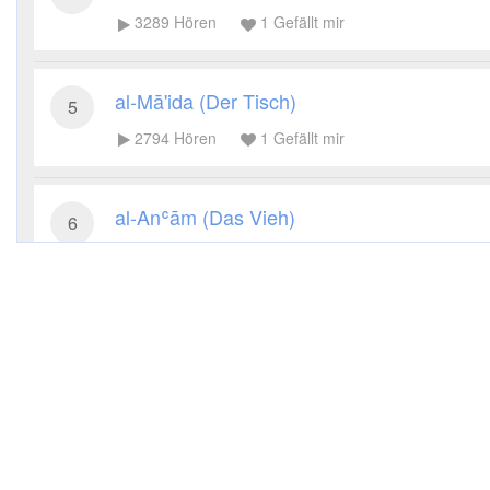
3289
Hören
1
Gefällt mir
al-Mā'ida (Der Tisch)
5
2794
Hören
1
Gefällt mir
al-Anʿām (Das Vieh)
6
2864
Hören
1
Gefällt mir
al-Aʿrāf (Die Höhen)
7
3166
Hören
1
Gefällt mir
al-Anfāl (Die Beute)
8
3794
Hören
1
Gefällt mir