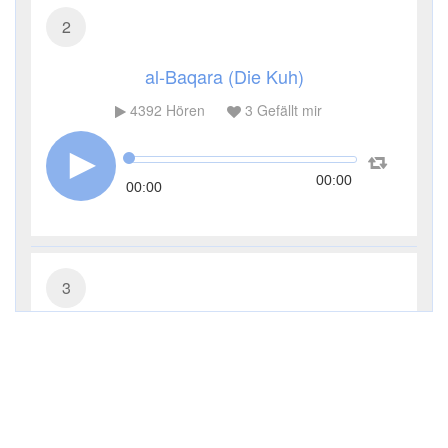
2
al-Baqara (Die Kuh)
4392
Hören
3
Gefällt mir
00:00
00:00
3
Āl ʿImrān (Die Sippe Imrans)
3329
Hören
1
Gefällt mir
00:00
00:00