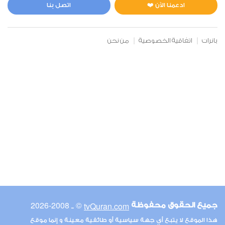
4
1933
استماع
اعجاب
ادعمنا الآن ❤️
اتصل بنا
بانرات
اتفاقية الخصوصية
من نحن
00:00
00:00
6
الأنعام
2
2145
استماع
اعجاب
00:00
00:00
© ـ 2008-2026
tvQuran.com
جميع الحقوق محفوظة
7
هذا الموقع لا يتبع أي جهة سياسية أو طائفية معينة و إنما موقع