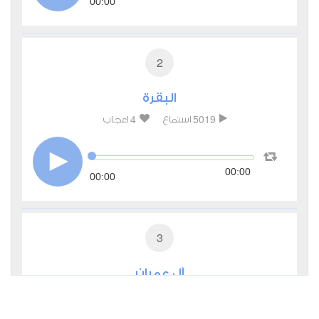
00:00
2
البقرة
4
5019
استماع
اعجاب
00:00
00:00
3
آل عمران
3
2031
استماع
اعجاب