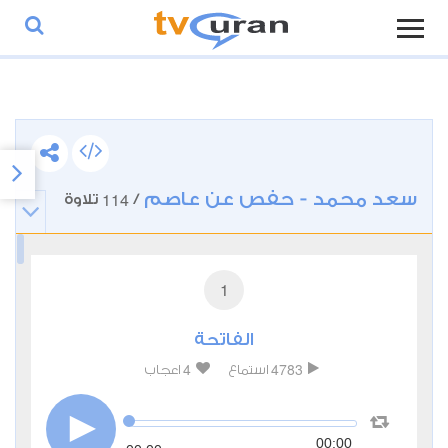
سعد محمد - حفص عن عاصم
114
/
تلاوة
1
الفاتحة
4
4783
استماع
اعجاب
00:00