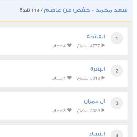
سعد محمد - حفص عن عاصم
114
/
تلاوة
الفاتحة
1
4
4777
استماع
اعجاب
البقرة
2
4
5018
استماع
اعجاب
آل عمران
3
3
2029
استماع
اعجاب
النساء
4