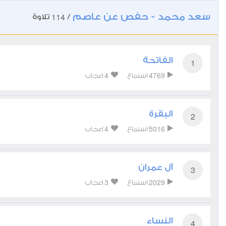
سعد محمد - حفص عن عاصم
114
/
تلاوة
الفاتحة
1
4
4769
استماع
اعجاب
البقرة
2
4
5016
استماع
اعجاب
آل عمران
3
3
2029
استماع
اعجاب
النساء
4