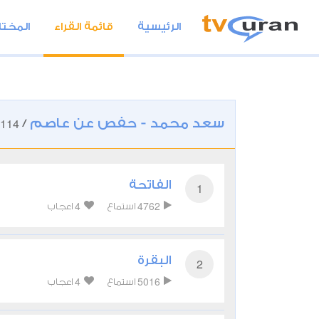
الرئيسية
قائمة القراء
المختا
سعد محمد - حفص عن عاصم
114
/
الفاتحة
1
4
4762
استماع
اعجاب
البقرة
2
4
5016
استماع
اعجاب