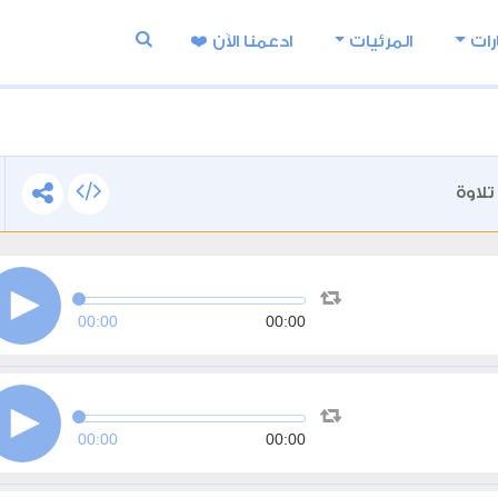
رات
المرئيات
ادعمنا اﻵن ❤️
تلاوة
00:00
00:00
00:00
00:00