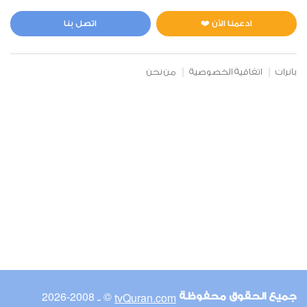
المائدة
0
2376
استماع
اعجاب
ادعمنا الآن ❤️
اتصل بنا
بانرات
اتفاقية الخصوصية
من نحن
00:00
00:00
6
الأنعام
0
2988
استماع
اعجاب
00:00
00:00
© ـ 2008-2026
tvQuran.com
جميع الحقوق محفوظة
7