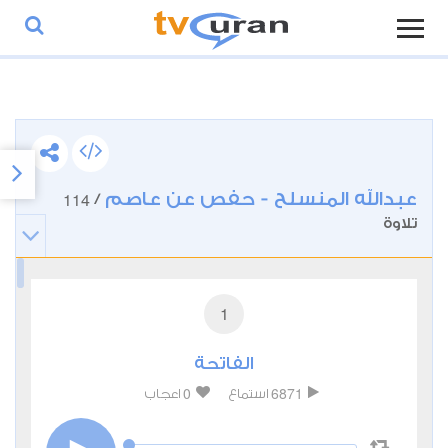
عبدالله المنسلح - حفص عن عاصم
114
/
تلاوة
1
الفاتحة
0
6871
استماع
اعجاب