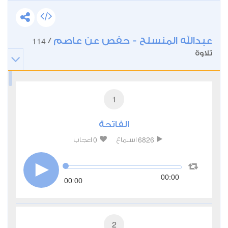
عبدالله المنسلح - حفص عن عاصم
114
/
تلاوة
1
الفاتحة
0
6826
استماع
اعجاب
00:00
00:00
2