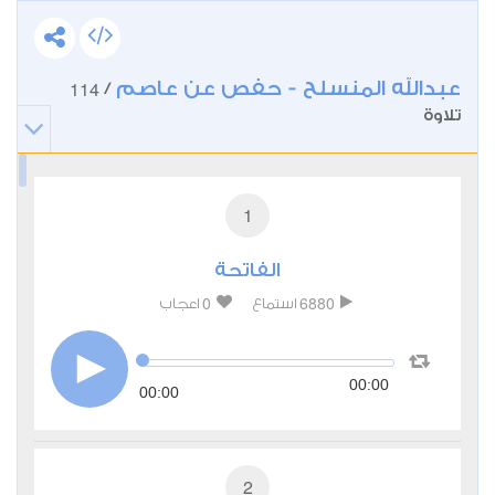
عبدالله المنسلح - حفص عن عاصم
114
/
تلاوة
1
الفاتحة
0
6880
استماع
اعجاب
00:00
00:00
2