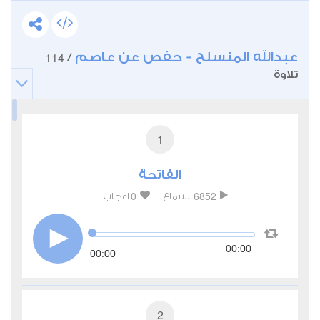
عبدالله المنسلح - حفص عن عاصم
114
/
تلاوة
1
الفاتحة
0
6852
استماع
اعجاب
00:00
00:00
2