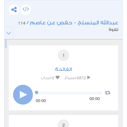
عبدالله المنسلح - حفص عن عاصم
114
/
تلاوة
1
الفاتحة
0
6872
استماع
اعجاب
00:00
00:00
2