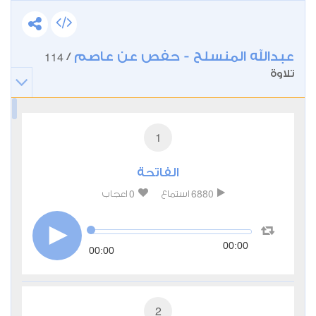
عبدالله المنسلح - حفص عن عاصم
114
/
تلاوة
1
الفاتحة
0
6880
استماع
اعجاب
00:00
00:00
2