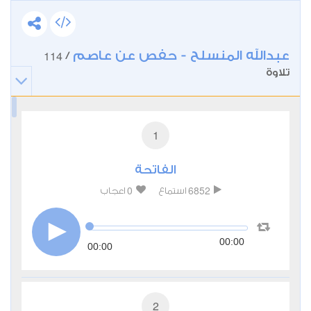
عبدالله المنسلح - حفص عن عاصم
114
/
تلاوة
1
الفاتحة
0
6852
استماع
اعجاب
00:00
00:00
2