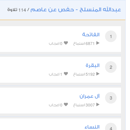
عبدالله المنسلح - حفص عن عاصم
114
/
تلاوة
الفاتحة
1
0
6871
استماع
اعجاب
البقرة
2
1
5192
استماع
اعجاب
آل عمران
3
0
3007
استماع
اعجاب
النساء
4