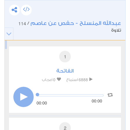
عبدالله المنسلح - حفص عن عاصم
114
/
تلاوة
1
الفاتحة
0
6888
استماع
اعجاب
00:00
00:00
2