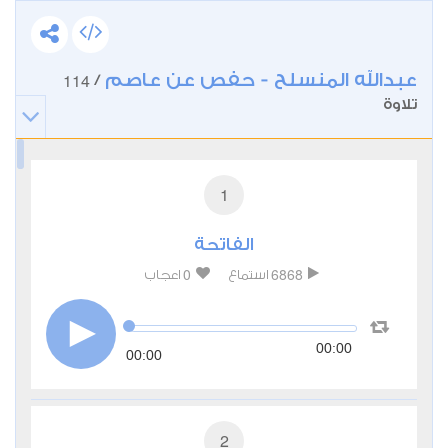
عبدالله المنسلح - حفص عن عاصم
114
/
تلاوة
1
الفاتحة
0
6868
استماع
اعجاب
00:00
00:00
2