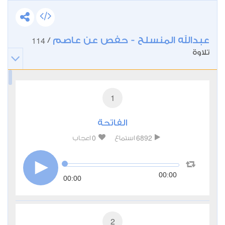
عبدالله المنسلح - حفص عن عاصم
114
/
تلاوة
1
الفاتحة
0
6892
استماع
اعجاب
00:00
00:00
2