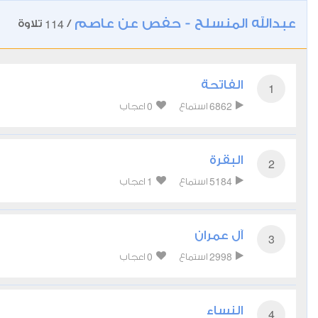
عبدالله المنسلح - حفص عن عاصم
114
/
تلاوة
الفاتحة
1
0
6862
استماع
اعجاب
البقرة
2
1
5184
استماع
اعجاب
آل عمران
3
0
2998
استماع
اعجاب
النساء
4