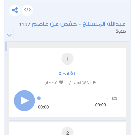
عبدالله المنسلح - حفص عن عاصم
114
/
تلاوة
1
الفاتحة
0
6861
استماع
اعجاب
00:00
00:00
2