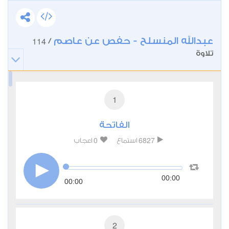
عبدالله المنسلح - حفص عن عاصم
114
/
تلاوة
1
الفاتحة
0
6827
استماع
اعجاب
00:00
00:00
2