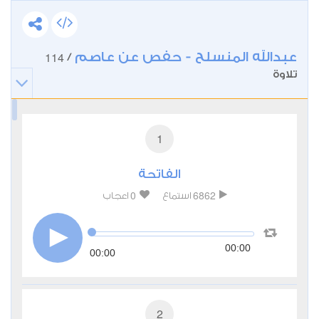
عبدالله المنسلح - حفص عن عاصم
114
/
تلاوة
1
الفاتحة
0
6862
استماع
اعجاب
00:00
00:00
2