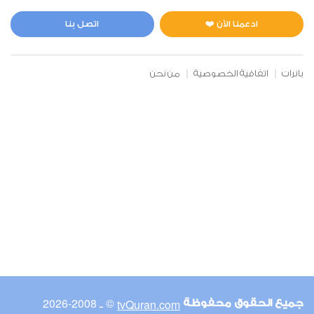
المائدة
0
2378
استماع
اعجاب
ادعمنا الآن ❤️
اتصل بنا
بانرات
اتفاقية الخصوصية
من نحن
00:00
00:00
6
الأنعام
0
2995
استماع
اعجاب
00:00
00:00
© ـ 2008-2026
tvQuran.com
جميع الحقوق محفوظة
7