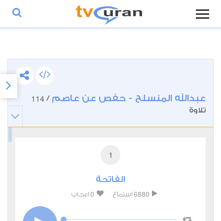
عبدالله المنسلح - حفص عن عاصم
114
/
تلاوة
1
الفاتحة
0
6880
استماع
اعجاب