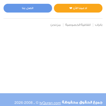
المائدة
0
2382
استماع
اعجاب
ادعمنا الآن ❤️
اتصل بنا
بانرات
اتفاقية الخصوصية
من نحن
00:00
00:00
6
الأنعام
0
3005
استماع
اعجاب
00:00
00:00
© ـ 2008-2026
tvQuran.com
جميع الحقوق محفوظة
7