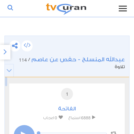
عبدالله المنسلح - حفص عن عاصم
114
/
تلاوة
1
الفاتحة
0
6888
استماع
اعجاب