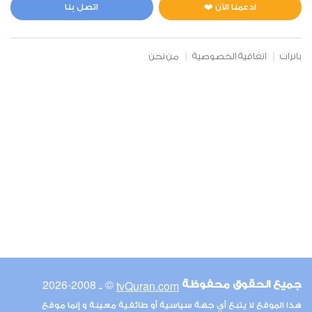
0
4713
استماع
اعجاب
ادعمنا الآن ❤️
اتصل بنا
بانرات
اتفاقية الخصوصية
من نحن
00:00
00:00
6
الأنعام
0
5156
استماع
اعجاب
00:00
00:00
© ـ 2008-2026
tvQuran.com
جميع الحقوق محفوظة
7
هذا الموقع لا يتبع أي جهة سياسية أو طائفية معينة و إنما موقع