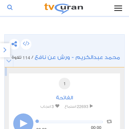
محمد عبدالكريم - ورش عن نافع
114
/
تلاوة
1
الفاتحة
3
22693
استماع
اعجاب
00:00