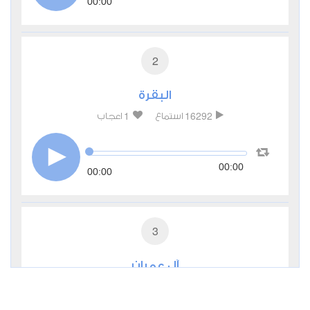
00:00
2
البقرة
1
16292
استماع
اعجاب
00:00
00:00
3
آل عمران
1
6484
استماع
اعجاب