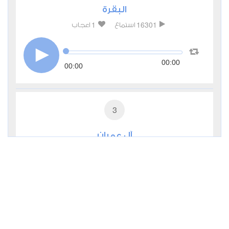
البقرة
1
16301
استماع
اعجاب
00:00
00:00
3
آل عمران
1
6488
استماع
اعجاب
00:00
00:00