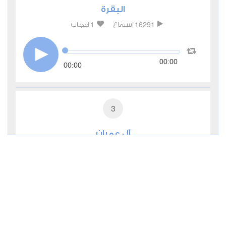
البقرة
1
16291
استماع
اعجاب
00:00
00:00
3
آل عمران
1
6483
استماع
اعجاب
00:00
00:00