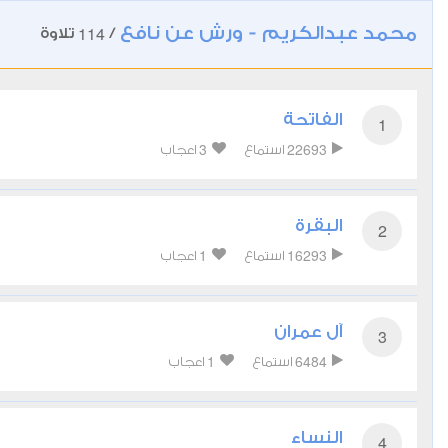
محمد عبدالكريم - ورش عن نافع
114
/
تلاوة
الفاتحة
1
3
22693
استماع
اعجاب
البقرة
2
1
16293
استماع
اعجاب
آل عمران
3
1
6484
استماع
اعجاب
النساء
4