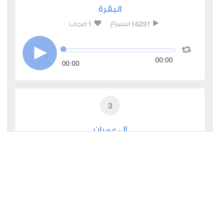
البقرة
1
16291
استماع
اعجاب
00:00
00:00
3
آل عمران
1
6483
استماع
اعجاب
00:00
00:00