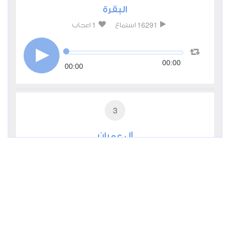
البقرة
1
16291
استماع
اعجاب
00:00
00:00
3
آل عمران
1
6483
استماع
اعجاب
00:00
00:00