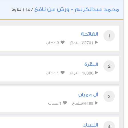
محمد عبدالكريم - ورش عن نافع
114
/
تلاوة
الفاتحة
1
3
22701
استماع
اعجاب
البقرة
2
1
16300
استماع
اعجاب
آل عمران
3
1
6488
استماع
اعجاب
النساء
4