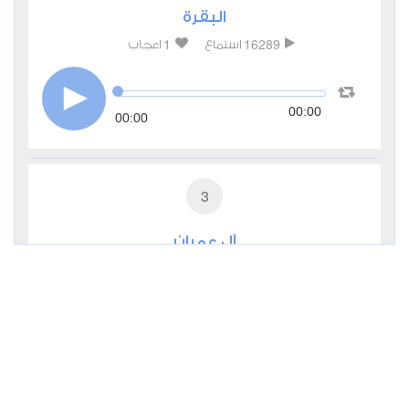
البقرة
1
16289
استماع
اعجاب
00:00
00:00
3
آل عمران
1
6481
استماع
اعجاب
00:00
00:00