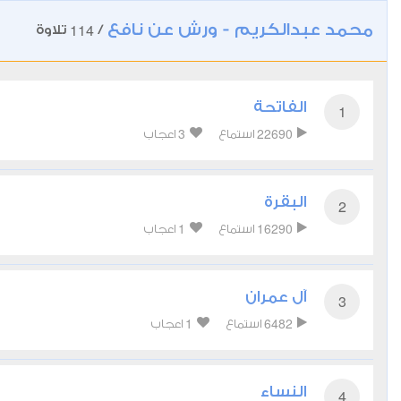
محمد عبدالكريم - ورش عن نافع
114
/
تلاوة
الفاتحة
1
3
22690
استماع
اعجاب
البقرة
2
1
16290
استماع
اعجاب
آل عمران
3
1
6482
استماع
اعجاب
النساء
4