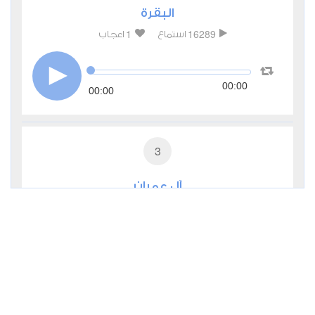
البقرة
1
16289
استماع
اعجاب
00:00
00:00
3
آل عمران
1
6481
استماع
اعجاب
00:00
00:00