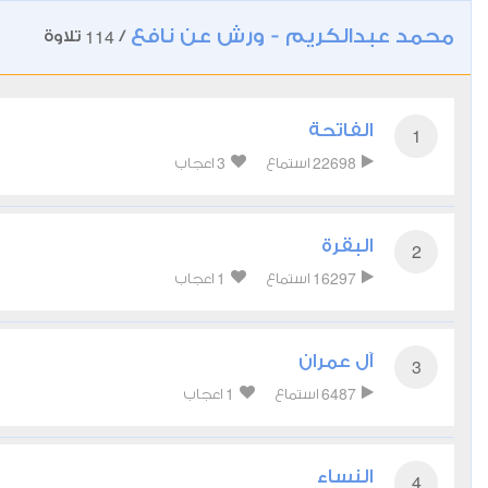
محمد عبدالكريم - ورش عن نافع
114
/
تلاوة
الفاتحة
1
3
22698
استماع
اعجاب
البقرة
2
1
16297
استماع
اعجاب
آل عمران
3
1
6487
استماع
اعجاب
النساء
4