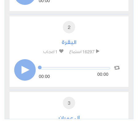
00:00
2
البقرة
1
16297
استماع
اعجاب
00:00
00:00
3
آل عمران
1
6487
استماع
اعجاب