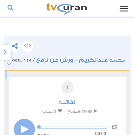
محمد عبدالكريم - ورش عن نافع
114
/
تلاوة
1
الفاتحة
3
22698
استماع
اعجاب
00:00