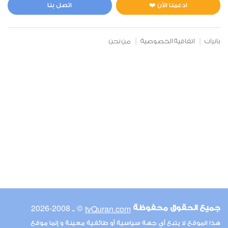
0
4719
استماع
اعجاب
ادعمنا الآن ❤️
اتصل بنا
بانرات
اتفاقية الخصوصية
من نحن
00:00
00:00
6
الأنعام
0
5163
استماع
اعجاب
00:00
00:00
© ـ 2008-2026
tvQuran.com
جميع الحقوق محفوظة
7
هذا الموقع لا يتبع أي جهة سياسية أو طائفية معينة و إنما موقع