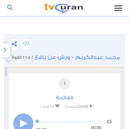
محمد عبدالكريم - ورش عن نافع
114
/
تلاوة
1
الفاتحة
3
22688
استماع
اعجاب
00:00