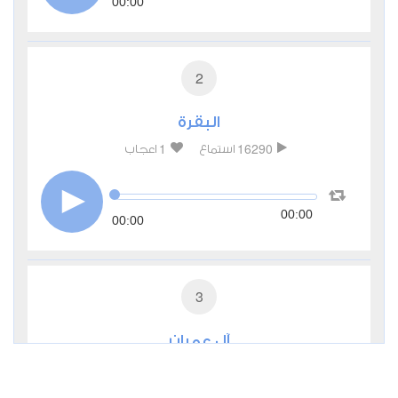
00:00
2
البقرة
1
16290
استماع
اعجاب
00:00
00:00
3
آل عمران
1
6482
استماع
اعجاب