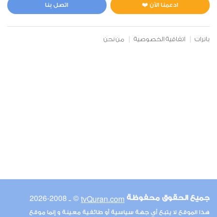
0
4712
استماع
اعجاب
ادعمنا الآن ❤️
اتصل بنا
بانرات
اتفاقية الخصوصية
من نحن
00:00
00:00
6
الأنعام
0
5154
استماع
اعجاب
00:00
00:00
© ـ 2008-2026
tvQuran.com
جميع الحقوق محفوظة
7
هذا الموقع لا يتبع أي جهة سياسية أو طائفية معينة و إنما موقع