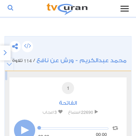
محمد عبدالكريم - ورش عن نافع
114
/
تلاوة
1
الفاتحة
3
22690
استماع
اعجاب
00:00