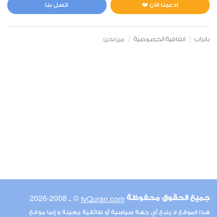
0
4712
استماع
اعجاب
ادعمنا الآن ❤️
اتصل بنا
بانرات
اتفاقية الخصوصية
من نحن
00:00
00:00
6
الأنعام
0
5154
استماع
اعجاب
00:00
00:00
© ـ 2008-2026
tvQuran.com
جميع الحقوق محفوظة
7
هذا الموقع لا يتبع أي جهة سياسية أو طائفية معينة و إنما موقع