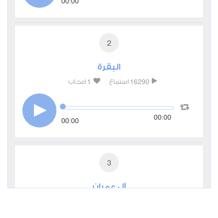
00:00
2
البقرة
1
16290
استماع
اعجاب
00:00
00:00
3
آل عمران
1
6482
استماع
اعجاب