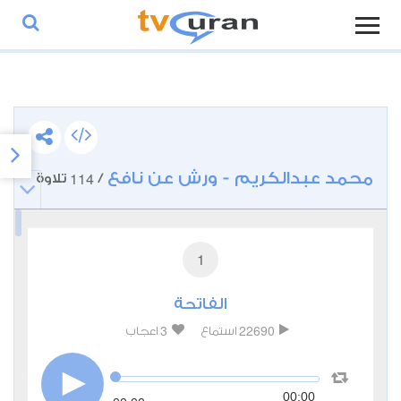
محمد عبدالكريم - ورش عن نافع
114
/
تلاوة
1
الفاتحة
3
22690
استماع
اعجاب
00:00