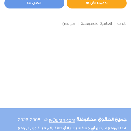
0
4712
استماع
اعجاب
ادعمنا الآن ❤️
اتصل بنا
بانرات
اتفاقية الخصوصية
من نحن
00:00
00:00
6
الأنعام
0
5154
استماع
اعجاب
00:00
00:00
© ـ 2008-2026
tvQuran.com
جميع الحقوق محفوظة
7
هذا الموقع لا يتبع أي جهة سياسية أو طائفية معينة و إنما موقع